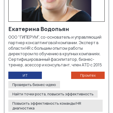
Екатерина
Водопьян
ООО "ГИПЕРУМ", со-основатель и управляющий
партнер консалтинговой компании. Эксперт в
области HR с большим опытом работы
директором по обучению в крупных компаниях.
Сертифицированный фасилитатор, бизнес-
тренер, асессор и консультант, член ATD c 2015
ИТ
Промтех
Проверить бизнес-идею
Найти точки роста, повысить эффективность
Повысить эффективность команды/HR
диагностика