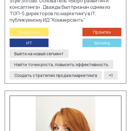
Style Softlab. Основатель «Бюро развития и
консалтинга». Дважды был признан одним из
ТОП-5 директоров по маркетингу в IT,
публикуемому ИД "Коммерсантъ"
Энерготех
Промтех
ИТ
Биомед
Выйти на новый сегмент
Найти точки роста, повысить эффективность
Создать стратегию продаж/маркетинга
+
1